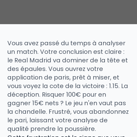
Vous avez passé du temps à analyser
un match. Votre conclusion est claire :
le Real Madrid va dominer de la tête et
des épaules. Vous ouvrez votre
application de paris, prêt à miser, et
vous voyez la cote de la victoire : 1.15. La
déception. Risquer 100€ pour en
gagner 15€ nets ? Le jeu n'en vaut pas
la chandelle. Frustré, vous abandonnez
le pari, laissant votre analyse de
qualité prendre la poussière.