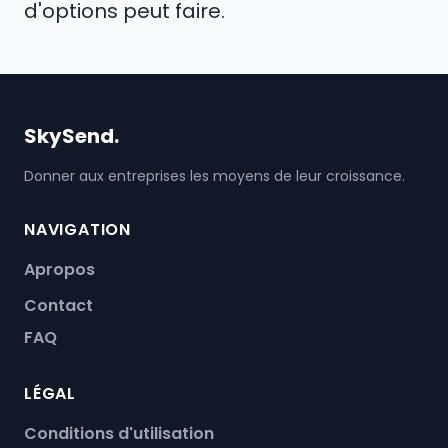
d'options peut faire.
SkySend.
Donner aux entreprises les moyens de leur croissance.
NAVIGATION
Apropos
Contact
FAQ
LÉGAL
Conditions d'utilisation