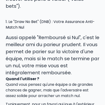
bets").
1. Le "Draw No Bet" (DNB) : Votre Assurance Anti-
Match Nul
Aussi appelé "Remboursé si Nul", c'est le
meilleur ami du parieur prudent. Il vous
permet de parier sur la victoire d'une
équipe, mais si le match se termine par
un nul, votre mise vous est
intégralement remboursée.
Quand l'utiliser ?
Quand vous pensez qu'une équipe a de grandes
chances de gagner, mais que l'adversaire est
assez solide pour arracher un match nul.
Typiquement, pour un favori qui joue à l'extérieur.