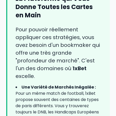
Donne Toutes les Cartes
en Main
Pour pouvoir réellement
appliquer ces stratégies, vous
avez besoin d'un bookmaker qui
offre une très grande
"profondeur de marché". C'est
l'un des domaines où
1xBet
excelle.
Une Variété de Marchés Inégalée :
Pour un même match de football, 1xBet
propose souvent des centaines de types
de paris différents. Vous y trouverez
toujours le DNB, les Handicaps Européens