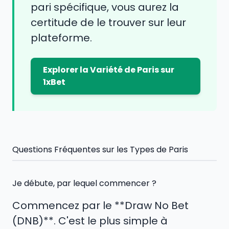
pari spécifique, vous aurez la
certitude de le trouver sur leur
plateforme.
Explorer la Variété de Paris sur
1xBet
Questions Fréquentes sur les Types de Paris
Je débute, par lequel commencer ?
Commencez par le **Draw No Bet
(DNB)**. C'est le plus simple à