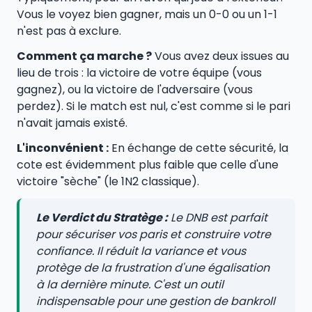
Vous le voyez bien gagner, mais un 0-0 ou un 1-1
n'est pas à exclure.
Comment ça marche ?
Vous avez deux issues au
lieu de trois : la victoire de votre équipe (vous
gagnez), ou la victoire de l'adversaire (vous
perdez). Si le match est nul, c'est comme si le pari
n'avait jamais existé.
L'inconvénient :
En échange de cette sécurité, la
cote est évidemment plus faible que celle d'une
victoire "sèche" (le 1N2 classique).
Le Verdict du Stratège :
Le DNB est parfait
pour sécuriser vos paris et construire votre
confiance. Il réduit la variance et vous
protège de la frustration d'une égalisation
à la dernière minute. C'est un outil
indispensable pour une gestion de bankroll