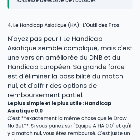
faiblesse défensive de l'outsider.
4. Le Handicap Asiatique (HA) : L'Outil des Pros
N'ayez pas peur ! Le Handicap
Asiatique semble compliqué, mais c'est
une version améliorée du DNB et du
Handicap Européen. Sa grande force
est d'éliminer la possibilité du match
nul, et d'offrir des options de
remboursement partiel.
Le plus simple et le plus utile : Handicap
Asiatique 0.0
C'est **exactement la même chose que le Draw
No Bet**. Si vous pariez sur "Equipe A HA 0.0" et qu'il
y a match nul, vous êtes remboursé. C'est juste un