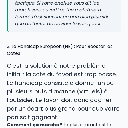
tactique. Si votre analyse vous dit "ce
match sera ouvert" ou "ce match sera
fermé", c'est souvent un pari bien plus sûr
que de tenter de deviner le vainqueur.
3. Le Handicap Européen (HE) : Pour Booster les
Cotes
C'est la solution à notre problème
initial : la cote du favori est trop basse.
Le handicap consiste à donner un ou
plusieurs buts d'avance (virtuels) à
l'outsider. Le favori doit donc gagner
par un écart plus grand pour que votre
pari soit gagnant.
Comment ça marche ?
Le plus courant est le