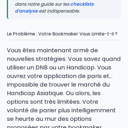
dans notre guide sur les
checklists
d'analyse
est indispensable.
Le Problème : Votre Bookmaker Vous Limite-t-il ?
Vous êtes maintenant armé de
nouvelles stratégies. Vous savez quand
utiliser un DNB ou un Handicap. Vous
ouvrez votre application de paris et...
impossible de trouver le marché du
Handicap Asiatique. Ou alors, les
options sont très limitées. Votre
volonté de parier plus intelligemment
se heurte au mur des options
proposées par votre bookmaker.