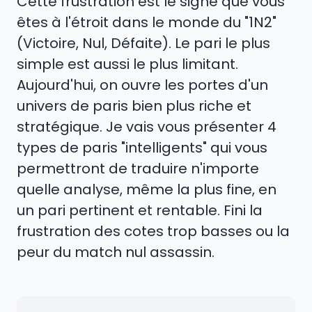
Cette frustration est le signe que vous
êtes à l'étroit dans le monde du "1N2"
(Victoire, Nul, Défaite). Le pari le plus
simple est aussi le plus limitant.
Aujourd'hui, on ouvre les portes d'un
univers de paris bien plus riche et
stratégique. Je vais vous présenter 4
types de paris "intelligents" qui vous
permettront de traduire n'importe
quelle analyse, même la plus fine, en
un pari pertinent et rentable. Fini la
frustration des cotes trop basses ou la
peur du match nul assassin.