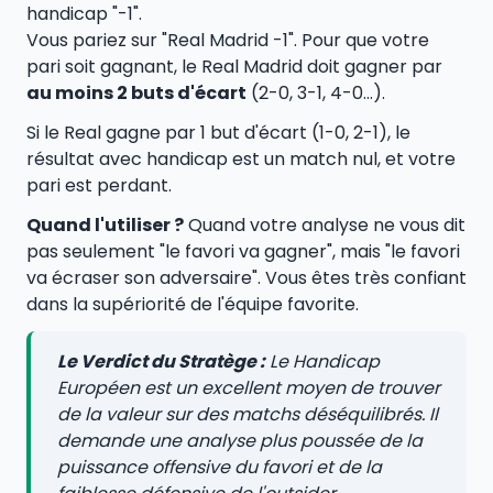
handicap "-1".
Vous pariez sur "Real Madrid -1". Pour que votre
pari soit gagnant, le Real Madrid doit gagner par
au moins 2 buts d'écart
(2-0, 3-1, 4-0...).
Si le Real gagne par 1 but d'écart (1-0, 2-1), le
résultat avec handicap est un match nul, et votre
pari est perdant.
Quand l'utiliser ?
Quand votre analyse ne vous dit
pas seulement "le favori va gagner", mais "le favori
va écraser son adversaire". Vous êtes très confiant
dans la supériorité de l'équipe favorite.
Le Verdict du Stratège :
Le Handicap
Européen est un excellent moyen de trouver
de la valeur sur des matchs déséquilibrés. Il
demande une analyse plus poussée de la
puissance offensive du favori et de la